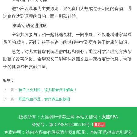
进补应以温和为主要原则，避免食用大热或过于刺激的食物。通
过食疗达到调理的目的，而非剧烈补益。
家庭活动促进健康
全家共同参与，如一起挑选食材、一同烹饪，不仅能增进家庭成
员间的感情，还能让孩子在参与的过程中学到更多关于健康的知识。
总之，对儿童肾虚的调理需耐心和细心，通过科学合理的方法帮
助孩子改善体质。希望家长们能够从这篇文章中获得宝贵信息，为孩
子的健康成长贡献力量。
标签：
上一篇：
孩子上火别怕，这几招食疗来解救！
下一篇：
肝脏气血不足，食疗养生的妙招
版权所有：大连枫叶情养生网 本站关键词：
大连SPA
备案号：
豫ICP备2024085510号-1
51La
免责声明：站内内容如有侵权请与我们联系，本站不承担由此引起的