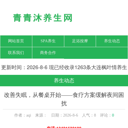
网站首页
SPA养生
足浴按摩
养生动态
联系我们
商务合作
更新时间：2026-8-6 现已经收录1263条大连枫叶情养生
网信息
养生动态
改善失眠，从餐桌开始——食疗方案缓解夜间困
扰
作者：aqi 来源： 日期：2026-8-6 人气：
8
评论：
0
电话:13421632199